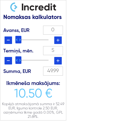
Nomaksas kalkulators
Avanss, EUR
Termiņš, mēn.
Summa, EUR
Ikmēneša maksājums:
10.50 €
Kopējā atmaksājamā summa ir
52.49
EUR, līguma kontrole
2.50
EUR,
aizņēmuma likme gadā
0.00
%, GPL
21.69
%.