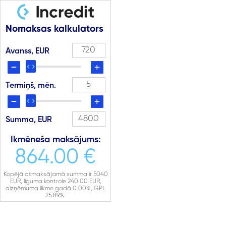
Nomaksas kalkulators
Avanss, EUR
Termiņš, mēn.
Summa, EUR
Ikmēneša maksājums:
864.00 €
Kopējā atmaksājamā summa ir
5040
EUR, līguma kontrole
240.00
EUR,
aizņēmuma likme gadā
0.00
%, GPL
25.89
%.