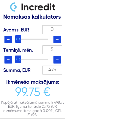
Nomaksas kalkulators
Avanss, EUR
Termiņš, mēn.
Summa, EUR
Ikmēneša maksājums:
99.75 €
Kopējā atmaksājamā summa ir
498.75
EUR, līguma kontrole
23.75
EUR,
aizņēmuma likme gadā
0.00
%, GPL
21.69
%.