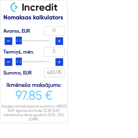
Nomaksas kalkulators
Avanss, EUR
Termiņš, mēn.
Summa, EUR
Ikmēneša maksājums:
97.85 €
Kopējā atmaksājamā summa ir
489.25
EUR, līguma kontrole
23.30
EUR,
aizņēmuma likme gadā
0.00
%, GPL
21.69
%.