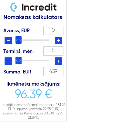
Nomaksas kalkulators
Avanss, EUR
Termiņš, mēn.
Summa, EUR
Ikmēneša maksājums:
96.39 €
Kopējā atmaksājamā summa ir
481.95
EUR, līguma kontrole
22.95
EUR,
aizņēmuma likme gadā
0.00
%, GPL
21.69
%.