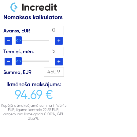
Nomaksas kalkulators
Avanss, EUR
Termiņš, mēn.
Summa, EUR
Ikmēneša maksājums:
94.69 €
Kopējā atmaksājamā summa ir
473.45
EUR, līguma kontrole
22.55
EUR,
aizņēmuma likme gadā
0.00
%, GPL
21.69
%.