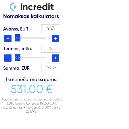
Nomaksas kalkulators
Avanss, EUR
Termiņš, mēn.
Summa, EUR
Ikmēneša maksājums:
531.00 €
Kopējā atmaksājamā summa ir
3097.5
EUR, līguma kontrole
147.50
EUR,
aizņēmuma likme gadā
0.00
%, GPL
25.89
%.