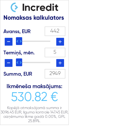
Nomaksas kalkulators
Avanss, EUR
Termiņš, mēn.
Summa, EUR
Ikmēneša maksājums:
530.82 €
Kopējā atmaksājamā summa ir
3096.45
EUR, līguma kontrole
147.45
EUR,
aizņēmuma likme gadā
0.00
%, GPL
25.89
%.