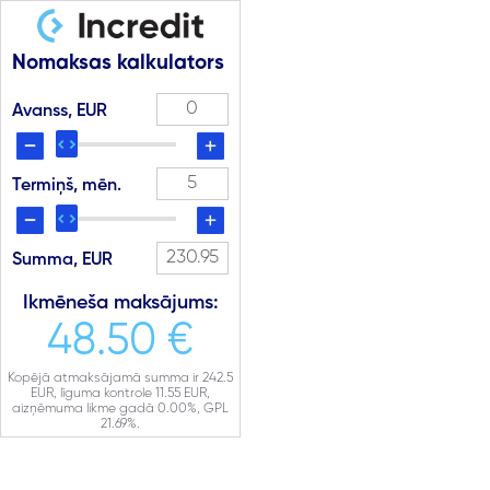
Nomaksas kalkulators
Avanss, EUR
Termiņš, mēn.
Summa, EUR
Ikmēneša maksājums:
48.50 €
Kopējā atmaksājamā summa ir
242.5
EUR, līguma kontrole
11.55
EUR,
aizņēmuma likme gadā
0.00
%, GPL
21.69
%.