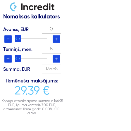
Nomaksas kalkulators
Avanss, EUR
Termiņš, mēn.
Summa, EUR
Ikmēneša maksājums:
29.39 €
Kopējā atmaksājamā summa ir
146.95
EUR, līguma kontrole
7.00
EUR,
aizņēmuma likme gadā
0.00
%, GPL
21.69
%.