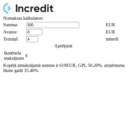
Nomaksas kalkulators
Summa:
EUR
Avanss:
EUR
Termiņš
mēneši
Aprēķināt
Ikmēneša
€
maksājums
Kopējā atmaksājamā summa ir
619
EUR, GPL
50.20
%, aizņēmuma
likme gadā
35.40
%.