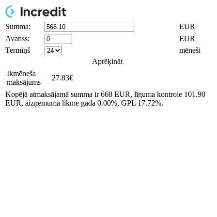
Summa:
EUR
Avanss:
EUR
Termiņš
mēneši
Aprēķināt
Ikmēneša
27.83
€
maksājums
Kopējā atmaksājamā summa ir
668
EUR, līguma kontrole
101.90
EUR, aizņēmuma likme gadā
0.00
%, GPL
17.72
%.