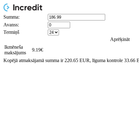
Summa:
Avanss:
Termiņš
Aprēķināt
Ikmēneša
9.19
€
maksājums
Kopējā atmaksājamā summa ir
220.65
EUR, līguma kontrole
33.66
E