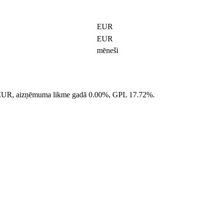
EUR
EUR
mēneši
UR, aizņēmuma likme gadā
0.00
%, GPL
17.72
%.