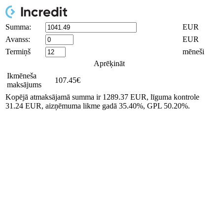
Summa:
EUR
Avanss:
EUR
Termiņš
mēneši
Aprēķināt
Ikmēneša
107.45
€
maksājums
Kopējā atmaksājamā summa ir
1289.37
EUR, līguma kontrole
31.24
EUR, aizņēmuma likme gadā
35.40
%, GPL
50.20
%.